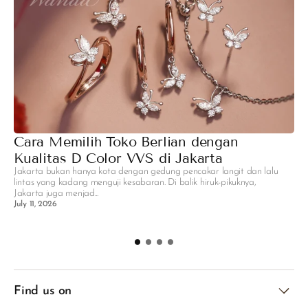
Cara Memilih Toko Berlian dengan
M
Kualitas D Color VVS di Jakarta
R
Jakarta bukan hanya kota dengan gedung pencakar langit dan lalu
H
lintas yang kadang menguji kesabaran. Di balik hiruk-pikuknya,
P
Jakarta juga menjad...
pa
July 11, 2026
se
C
Find us on