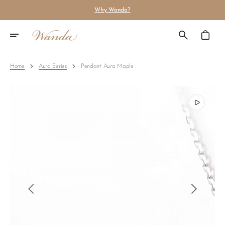
Why Wanda?
Skip To Content
Cart
Home
Aura Series
Pendant Aura Maple
Open
media
2
in
gallery