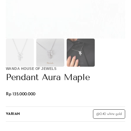
view
WANDA HOUSE OF JEWELS
Pendant Aura Maple
Regular
Rp 135.000.000
price
VARIAN
@0.40 white gold
Variant
sold
out
or