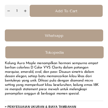
unavailable
Add To Cart
Quantity
Decrease
Increase
quantity
quantity
for
for
Pendant
Pendant
Aura
Aura
Maple
Maple
Whatsapp
Tokopedia
Kalung Aura Maple menampilkan harmoni sempurna empat
berlian colorless D Color VVS Clarity dalam potongan
marquise, emerald, oval, dan pear. Disusun simetris dalam
desain elegan, setiap batu memancarkan kilau khas dari
bentuknya yang unik. Dihiasi pula dengan diamond micro
setting yang memperkuat kilau keseluruhan, kalung emas 18K
ini menjadi statement piece mewah untuk melengkapi
penampilan anggun di berbagai momen spesial.
> PENYESUAIAN UKURAN & BIAYA TAMBAHAN