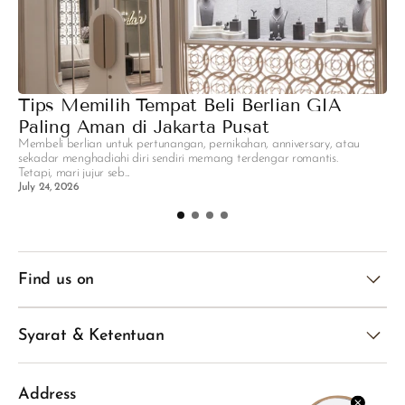
Tips Memilih Tempat Beli Berlian GIA
M
Paling Aman di Jakarta Pusat
P
Membeli berlian untuk pertunangan, pernikahan, anniversary, atau
Pe
sekadar menghadiahi diri sendiri memang terdengar romantis.
hi
Tetapi, mari jujur seb...
se
July 24, 2026
Ju
Find us on
Syarat & Ketentuan
Address