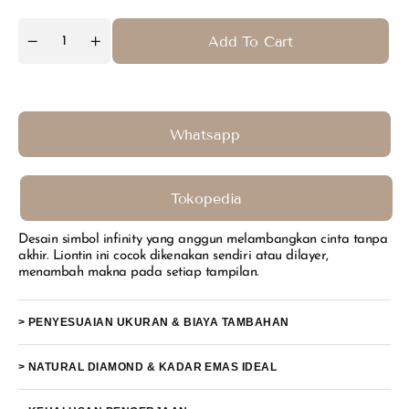
Add To Cart
Quantity
Decrease
Increase
quantity
quantity
for
for
Pendant
Pendant
Infinity
Infinity
Whatsapp
Tokopedia
Desain simbol infinity yang anggun melambangkan cinta tanpa
akhir. Liontin ini cocok dikenakan sendiri atau dilayer,
menambah makna pada setiap tampilan.
> PENYESUAIAN UKURAN & BIAYA TAMBAHAN
> NATURAL DIAMOND & KADAR EMAS IDEAL