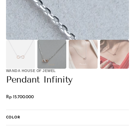
view
WANDA HOUSE OF JEWEL
Pendant Infinity
Regular
Rp 15.700.000
price
COLOR