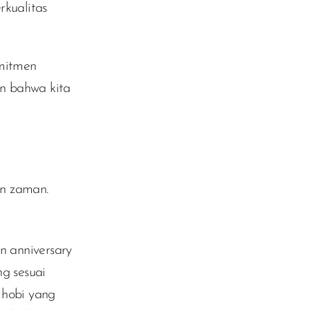
rkualitas
mitmen
n bahwa kita
an zaman.
 anniversary
ng sesuai
 hobi yang