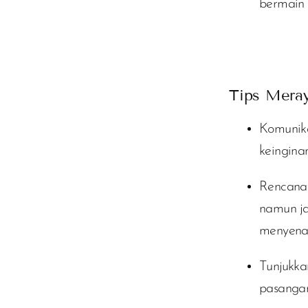
bermain
Tips Meray
Komunika
keingina
Rencana
namun ja
menyena
Tunjukka
pasangan