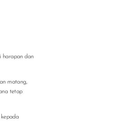
i harapan dan
gan matang,
sana tetap
g kepada