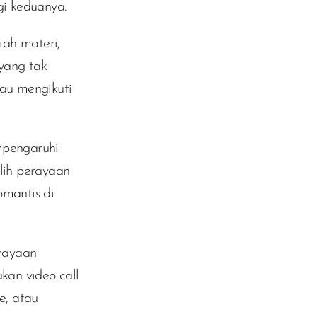
i keduanya.
iah materi,
yang tak
tau mengikuti
mpengaruhi
lih perayaan
mantis di
rayaan
kan video call
e, atau