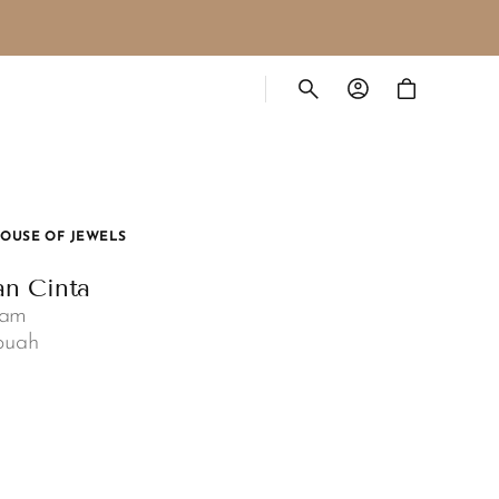
Cart
OUSE OF JEWELS
an Cinta
lam
buah