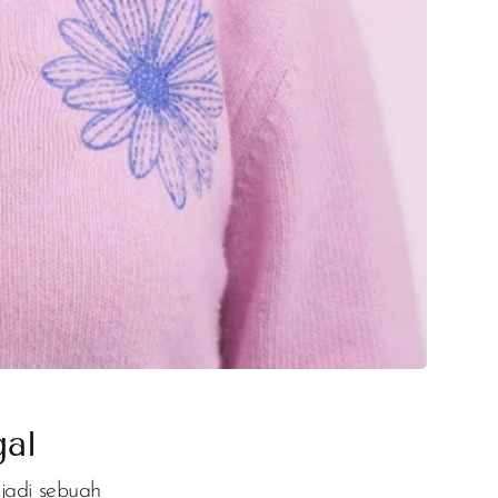
gal
jadi sebuah