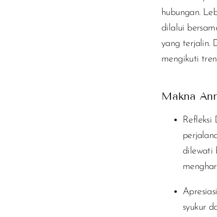
hubungan. Lebi
dilalui bersa
yang terjalin.
mengikuti tre
Makna Ann
Refleksi D
perjalan
dilewati
menghar
Apresiasi
syukur d