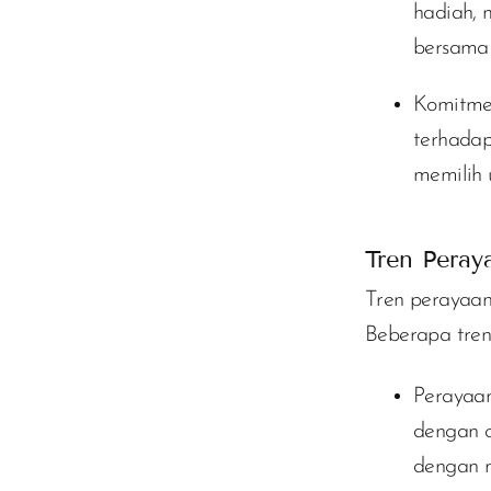
hadiah, 
bersama 
Komitme
terhadap
memilih
Tren Peray
Tren perayaan
Beberapa tren 
Perayaan
dengan c
dengan m