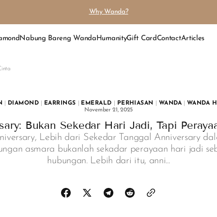
Why Wanda?
iamond
Nabung Bareng Wanda
Humanity
Gift Card
Contact
Articles
Cinta
N
|
DIAMOND
|
EARRINGS
|
EMERALD
|
PERHIASAN
|
WANDA
|
WANDA H
November 21, 2025
sary: Bukan Sekedar Hari Jadi, Tapi Peraya
niversary, Lebih dari Sekedar Tanggal Anniversary da
ungan asmara bukanlah sekadar perayaan hari jadi se
hubungan. Lebih dari itu, anni...