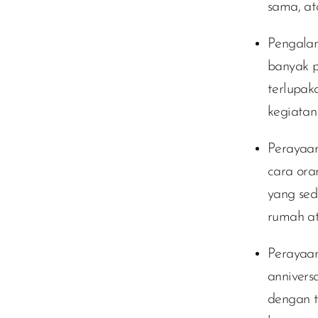
sama, at
Pengalam
banyak 
terlupak
kegiatan 
Perayaa
cara ora
yang sed
rumah at
Perayaan
annivers
dengan t