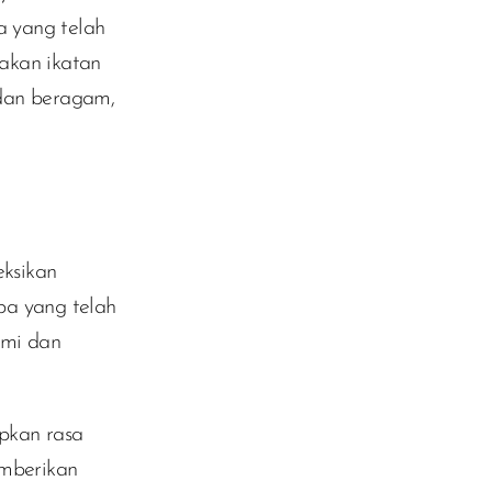
a yang telah
akan ikatan
 dan beragam,
eksikan
pa yang telah
ami dan
pkan rasa
emberikan