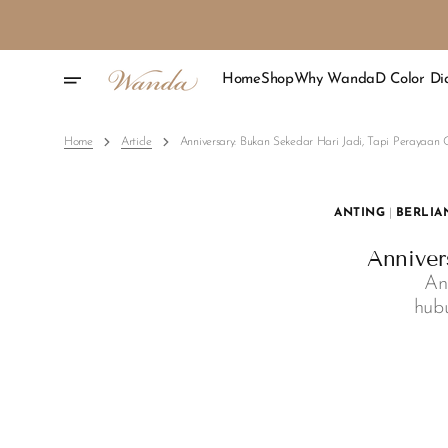
Skip
To
Content
Home
Shop
Why Wanda
D Color D
Home
Article
Anniversary: Bukan Sekedar Hari Jadi, Tapi Perayaan 
ANTING
|
BERLIA
Anniver
An
hub