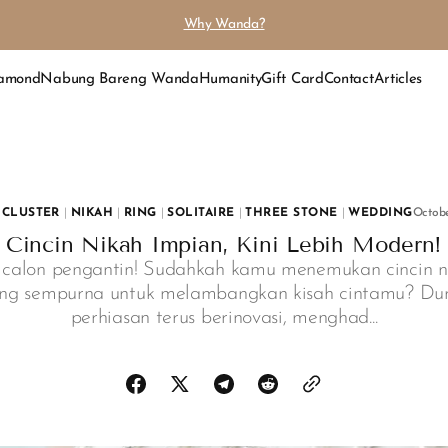
Why Wanda?
iamond
Nabung Bareng Wanda
Humanity
Gift Card
Contact
Articles
CLUSTER
|
NIKAH
|
RING
|
SOLITAIRE
|
THREE STONE
|
WEDDING
Octobe
Cincin Nikah Impian, Kini Lebih Modern!
 calon pengantin! Sudahkah kamu menemukan cincin n
ng sempurna untuk melambangkan kisah cintamu? Du
perhiasan terus berinovasi, menghad...