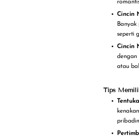
romantis
Cincin 
Banyak 
seperti 
Cincin 
dengan 
atau bah
Tips Memili
Tentuka
kenakan 
pribadi
Pertim