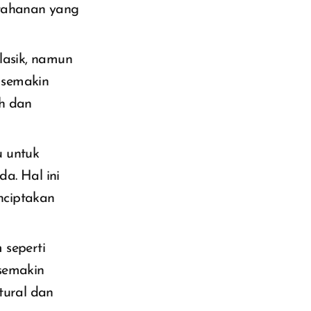
etahanan yang
lasik, namun
i semakin
ah dan
u untuk
a. Hal ini
nciptakan
 seperti
semakin
tural dan