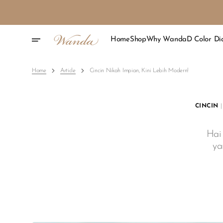
Skip
To
Content
Home
Shop
Why Wanda
D Color D
Home
Article
Cincin Nikah Impian, Kini Lebih Modern!
CINCIN
|
Hai
ya