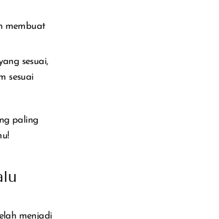
kan membuat
ang sesuai,
m sesuai
ang paling
mu!
alu
telah menjadi