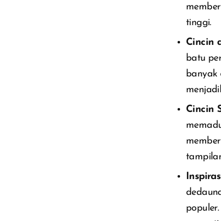
memberi
tinggi.
Cincin 
batu per
banyak 
menjadi
Cincin 
memaduk
memberi
tampila
Inspiras
dedauna
populer