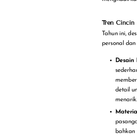
Tren Cincin
Tahun ini, d
personal dan
Desain 
sederha
memberi
detail u
menarik
Materia
pasangan
bahkan k