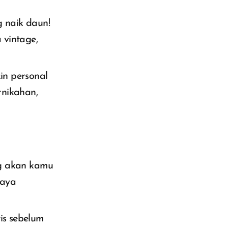
 naik daun!
 vintage,
in personal
rnikahan,
ng akan kamu
gaya
is sebelum