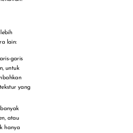
lebih
a lain:
ris-garis
n, untuk
ambahkan
 tekstur yang
i banyak
en, atau
ak hanya