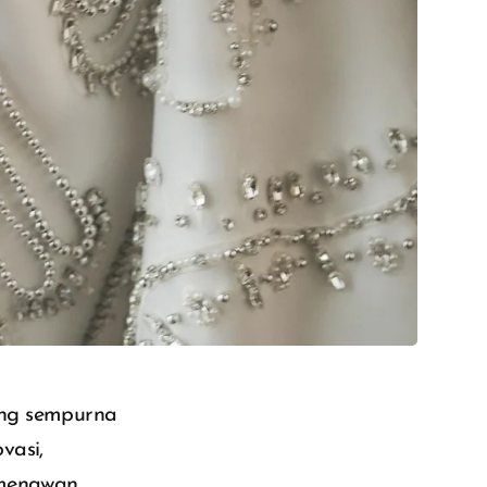
ang sempurna
vasi,
 menawan.