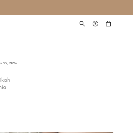
Cart
r 22, 2024
ikah
nia