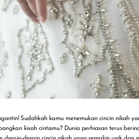
ngantin! Sudahkah kamu menemukan cincin nikah y
angkan kisah cintamu? Dunia perhiasan terus berino
 desain-desain cincin nikah yang semakin unik dan