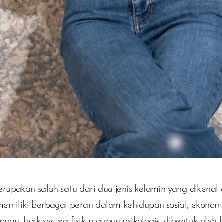
upakan salah satu dari dua jenis kelamin yang dikenal
emiliki berbagai peran dalam kehidupan sosial, ekonom
mpuan, baik secara fisik maupun psikologis, dibentuk oleh