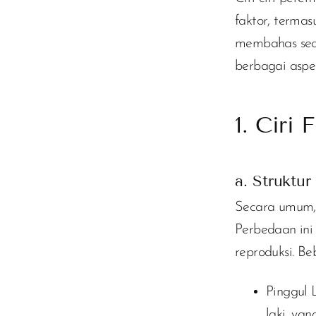
faktor, termas
membahas seca
berbagai aspek 
1. Ciri
a. Struktur
Secara umum, 
Perbedaan ini
reproduksi. B
Pinggul 
laki, ya