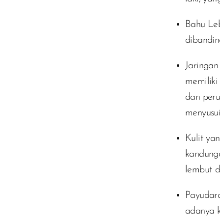
Bahu Leb
dibanding
Jaringan
memiliki
dan peru
menyusui
Kulit ya
kandunga
lembut d
Payudara
adanya k