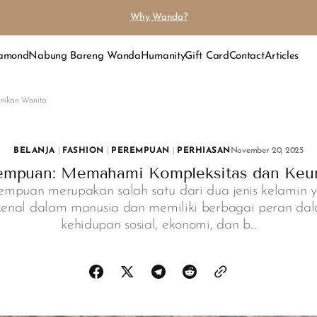
Why Wanda?
iamond
Nabung Bareng Wanda
Humanity
Gift Card
Contact
Articles
unikan Wanita
BELANJA
|
FASHION
|
PEREMPUAN
|
PERHIASAN
November 20, 2025
erempuan: Memahami Kompleksitas dan Keu
empuan merupakan salah satu dari dua jenis kelamin 
kenal dalam manusia dan memiliki berbagai peran da
kehidupan sosial, ekonomi, dan b...