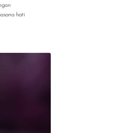
angan
uasana hati