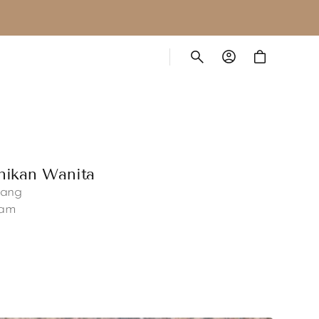
Cart
nikan Wanita
yang
lam