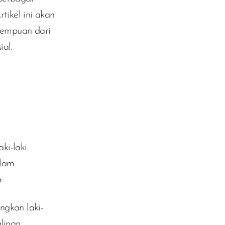
tikel ini akan
rempuan dari
ial.
i-laki.
alam
:
ngkan laki-
linan.