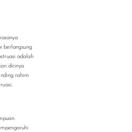
biasanya
ni berlangsung
nstruasi adalah
an dirinya
inding rahim
ruasi.
empuan.
empengaruhi