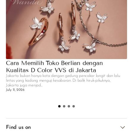
Cara Memilih Toko Berlian dengan
M
Kualitas D Color VVS di Jakarta
R
Jakarta bukan hanya kota dengan gedung pencakar langit dan lalu
H
lintas yang kadang menguji kesabaran. Di balik hiruk-pikuknya,
P
Jakarta juga menjad...
pa
July 11, 2026
se
C
Find us on