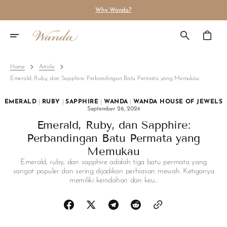
Skip
Why Wanda?
To
Content
Cart
Home
Article
Emerald, Ruby, dan Sapphire: Perbandingan Batu Permata yang Memukau
EMERALD
|
RUBY
|
SAPPHIRE
|
WANDA
|
WANDA HOUSE OF JEWELS
September 26, 2024
Emerald, Ruby, dan Sapphire:
Perbandingan Batu Permata yang
Memukau
Emerald, ruby, dan sapphire adalah tiga batu permata yang
sangat populer dan sering dijadikan perhiasan mewah. Ketiganya
memiliki keindahan dan keu...