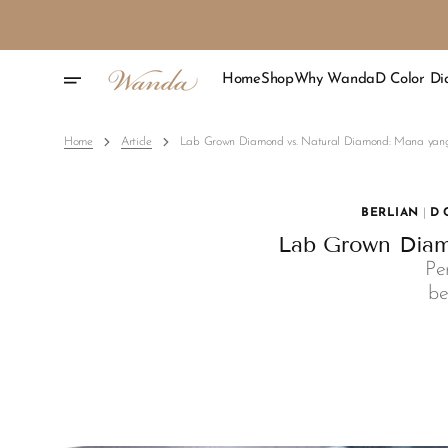
Skip
To
Content
Home
Shop
Why Wanda
D Color D
Home
Article
Lab Grown Diamond vs. Natural Diamond: Mana yang
BERLIAN
|
D 
Lab Grown Diam
Pe
be