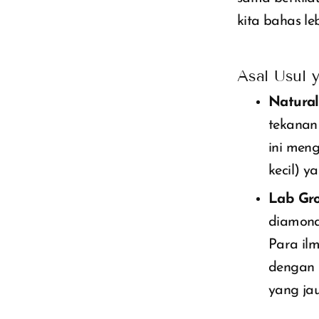
kita bahas le
Asal Usul 
Natural
tekanan
ini meng
kecil) y
Lab Gr
diamond
Para il
dengan 
yang jau