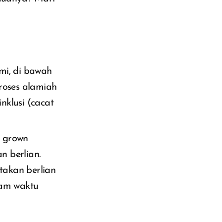
mi, di bawah
roses alamiah
nklusi (cacat
b grown
 berlian.
takan berlian
lam waktu