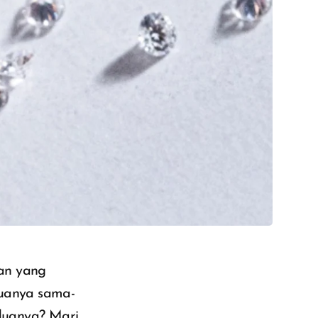
an yang
duanya sama-
duanya? Mari