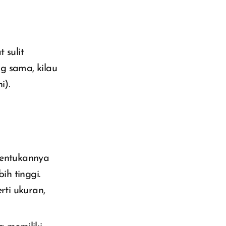
 sulit
g sama, kilau
i).
entukannya
ih tinggi.
rti ukuran,