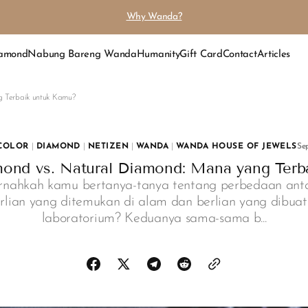
Why Wanda?
iamond
Nabung Bareng Wanda
Humanity
Gift Card
Contact
Articles
 Terbaik untuk Kamu?
COLOR
|
DIAMOND
|
NETIZEN
|
WANDA
|
WANDA HOUSE OF JEWELS
Se
ond vs. Natural Diamond: Mana yang Terb
rnahkah kamu bertanya-tanya tentang perbedaan ant
rlian yang ditemukan di alam dan berlian yang dibuat
laboratorium? Keduanya sama-sama b...