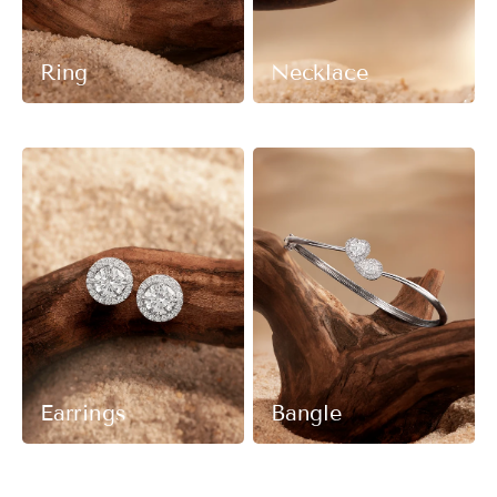
Ring
Necklace
Earrings
Bangle