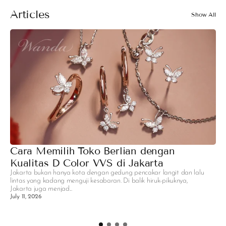
Articles
Show All
Cara Memilih Toko Berlian dengan
M
Kualitas D Color VVS di Jakarta
R
Jakarta bukan hanya kota dengan gedung pencakar langit dan lalu
H
lintas yang kadang menguji kesabaran. Di balik hiruk-pikuknya,
P
Jakarta juga menjad...
pa
July 11, 2026
se
C