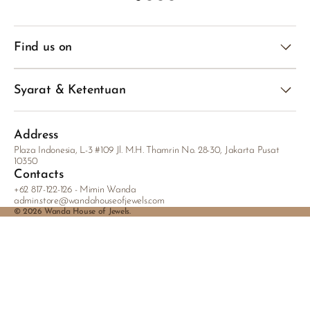
Find us on
Syarat & Ketentuan
Address
Plaza Indonesia, L-3 #109 Jl. M.H. Thamrin No. 28-30, Jakarta Pusat
10350
Contacts
+62 817-122-126 - Mimin Wanda
admin.store@wandahouseofjewels.com
© 2026
Wanda House of Jewels
.