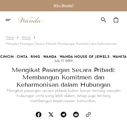
Skip
Why Wanda?
To
Content
Cart
Home
Article
Mengikat Pasangan Secara Pribadi: Membangun Komitmen dan Keharmonisan
CINCIN
|
CINTA
|
RING
|
WANDA
|
WANDA HOUSE OF JEWELS
|
WANITA
July 17, 2025
Mengikat Pasangan Secara Pribadi:
Membangun Komitmen dan
Keharmonisan dalam Hubungan
Mengikat pasangan secara pribadi bukan hanya tentang menjalin
hubungan cinta yang lebih dalam, tetapi juga tentang
membangun kepercayaan, komunikas...