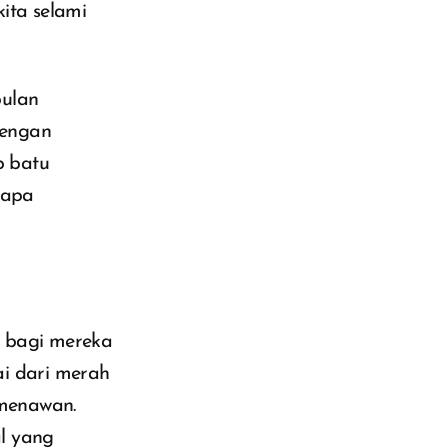
kita selami
bulan
dengan
p batu
rapa
n bagi mereka
ai dari merah
 menawan.
l yang