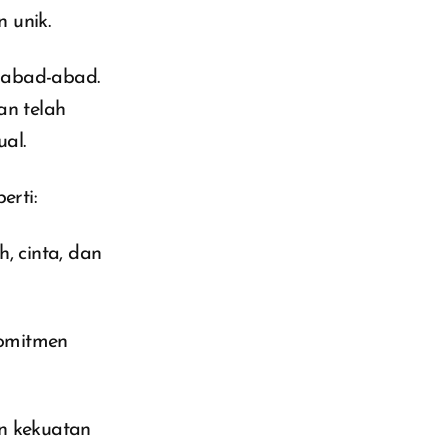
 unik.
rabad-abad.
an telah
al.
erti:
 cinta, dan
komitmen
n kekuatan