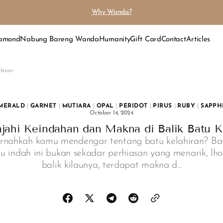
Why Wanda?
iamond
Nabung Bareng Wanda
Humanity
Gift Card
Contact
Articles
hiran
MERALD
|
GARNET
|
MUTIARA
|
OPAL
|
PERIDOT
|
PIRUS
|
RUBY
|
SAPPH
October 14, 2024
jahi Keindahan dan Makna di Balik Batu K
rnahkah kamu mendengar tentang batu kelahiran? Ba
u indah ini bukan sekadar perhiasan yang menarik, lho
balik kilaunya, terdapat makna d...