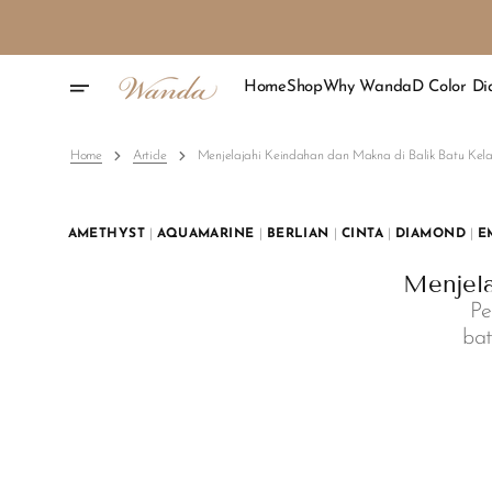
Skip
To
Content
Home
Shop
Why Wanda
D Color D
Home
Article
Menjelajahi Keindahan dan Makna di Balik Batu Kela
AMETHYST
|
AQUAMARINE
|
BERLIAN
|
CINTA
|
DIAMOND
|
E
Menjela
Pe
bat