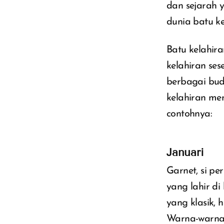
dan sejarah y
dunia batu k
Batu kelahir
kelahiran ses
berbagai buda
kelahiran me
contohnya:
Januari
Garnet, si p
yang lahir di
yang klasik,
Warna-warnan