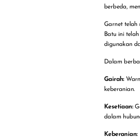
berbeda, men
Garnet telah
Batu ini tela
digunakan da
Dalam berbag
Gairah:
Warna
keberanian.
Kesetiaan:
Ga
dalam hubun
Keberanian: