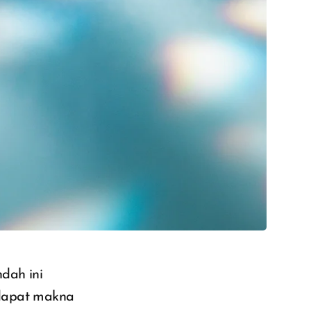
dah ini
erdapat makna