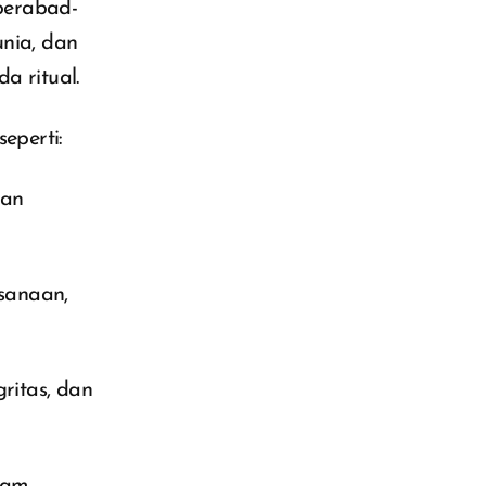
berabad-
unia, dan
a ritual.
eperti:
gan
sanaan,
ritas, dan