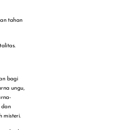
an tahan
alitas.
an bagi
arna ungu,
arna-
i dan
misteri.