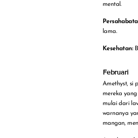
mental.
Persahabata
lama.
Kesehatan:
B
Februari
Amethyst, si
mereka yang l
mulai dari la
warnanya yan
mangan, menj