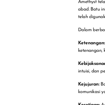
Amethyst tel
abad. Batu in
telah digunak
Dalam berbag
Ketenangan:
ketenangan, k
Kebijaksana
intuisi, dan 
Kejujuran:
Ba
komunikasi y