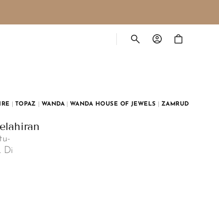
Cart
IRE
|
TOPAZ
|
WANDA
|
WANDA HOUSE OF JEWELS
|
ZAMRUD
elahiran
tu-
. Di