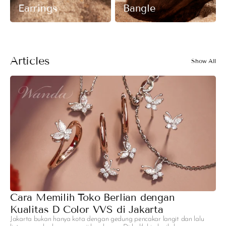
Earrings
Bangle
Articles
Show All
Cara Memilih Toko Berlian dengan
M
Kualitas D Color VVS di Jakarta
R
Jakarta bukan hanya kota dengan gedung pencakar langit dan lalu
H