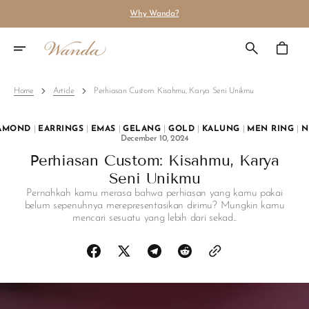
Skip
Why Wanda?
To
Content
Cart
Home
Article
Perhiasan Custom: Kisahmu, Karya Seni Unikmu
AMOND
|
EARRINGS
|
EMAS
|
GELANG
|
GOLD
|
KALUNG
|
MEN RING
|
N
December 10, 2024
Perhiasan Custom: Kisahmu, Karya
Seni Unikmu
Pernahkah kamu merasa bahwa perhiasan yang kamu pakai
belum sepenuhnya merepresentasikan dirimu? Mungkin kamu
mencari sesuatu yang lebih dari sekad...