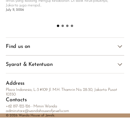
lintas yang kadang menguji kesabaran. Di balik hiruk-pikuknya,
P
Jakarta juga menjad...
pa
July 11, 2026
se
C
Find us on
Syarat & Ketentuan
Address
Plaza Indonesia, L-3 #109 Jl. M.H. Thamrin No. 28-30, Jakarta Pusat
10350
Contacts
+62 817-122-126 - Mimin Wanda
admin.store@wandahouseofjewels.com
© 2026
Wanda House of Jewels
.