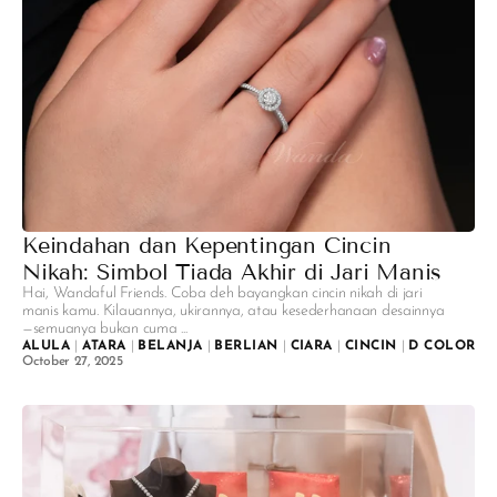
Keindahan dan Kepentingan Cincin
Nikah: Simbol Tiada Akhir di Jari Manis
Hai, Wandaful Friends. Coba deh bayangkan cincin nikah di jari
manis kamu. Kilauannya, ukirannya, atau kesederhanaan desainnya
—semuanya bukan cuma ...
ALULA
|
ATARA
|
BELANJA
|
BERLIAN
|
CIARA
|
CINCIN
|
D COLOR
|
October 27, 2025