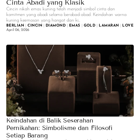
Cinta Abadi yang Klasik
Cincin nikah emas kuning telah menjadi simbol cinta dan
komitmen yang abadi selama berabad-abad. Keindahan warna
kuning keemasan yang hangat dan ki...
BERLIAN
|
CINCIN
|
DIAMOND
|
EMAS
|
GOLD
|
LAMARAN
|
LOVE
|
N
April 06, 2026
Keindahan di Balik Seserahan
Pernikahan: Simbolisme dan Filosofi
Setiap Barang