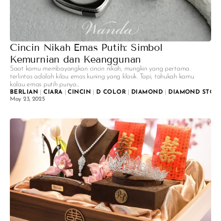
Cincin Nikah Emas Putih: Simbol
Kemurnian dan Keanggunan
Saat kamu membayangkan cincin nikah, mungkin yang pertama
terlintas adalah kilau emas kuning yang klasik. Tapi, tahukah kamu
kalau emas putih punya...
BERLIAN
|
CIARA
|
CINCIN
|
D COLOR
|
DIAMOND
|
DIAMOND STOR
May 23, 2025