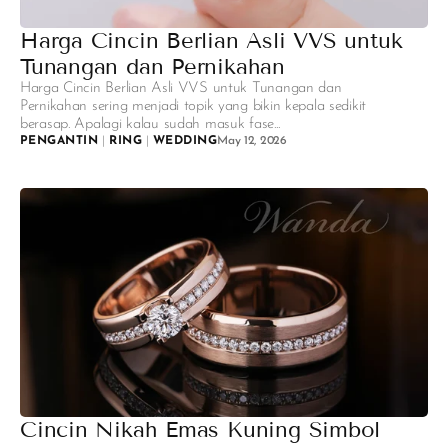
Harga Cincin Berlian Asli VVS untuk
Tunangan dan Pernikahan
Harga Cincin Berlian Asli VVS untuk Tunangan dan
Pernikahan sering menjadi topik yang bikin kepala sedikit
berasap. Apalagi kalau sudah masuk fase...
PENGANTIN
|
RING
|
WEDDING
May 12, 2026
Cincin Nikah Emas Kuning Simbol