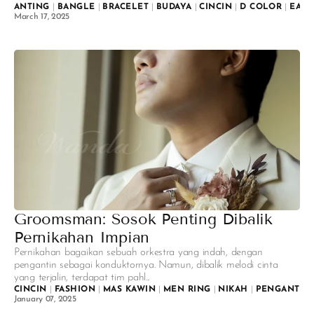
ANTING
|
BANGLE
|
BRACELET
|
BUDAYA
|
CINCIN
|
D COLOR
|
EARR
March 17, 2025
Groomsman: Sosok Penting Dibalik
Pernikahan Impian
Pernikahan bagaikan sebuah orkestra yang indah, dengan
pengantin sebagai konduktornya. Namun, dibalik melodi cinta
yang terjalin, terdapat tim pahl...
CINCIN
|
FASHION
|
MAS KAWIN
|
MEN RING
|
NIKAH
|
PENGANTIN
January 07, 2025