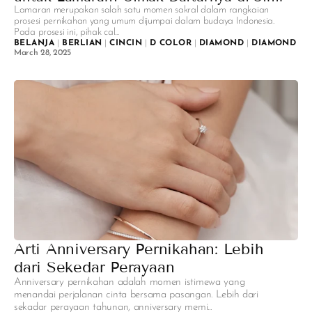
Lamaran merupakan salah satu momen sakral dalam rangkaian
prosesi pernikahan yang umum dijumpai dalam budaya Indonesia.
Pada prosesi ini, pihak cal...
BELANJA
|
BERLIAN
|
CINCIN
|
D COLOR
|
DIAMOND
|
DIAMOND ST
March 28, 2025
Arti Anniversary Pernikahan: Lebih
dari Sekedar Perayaan
Anniversary pernikahan adalah momen istimewa yang
menandai perjalanan cinta bersama pasangan. Lebih dari
sekadar perayaan tahunan, anniversary memi...