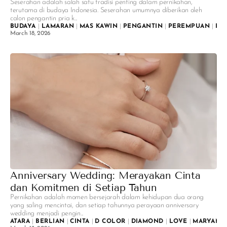
Seserahan adalah salah satu tradisi penting dalam pernikahan,
terutama di budaya Indonesia. Seserahan umumnya diberikan oleh
calon pengantin pria k...
BUDAYA
|
LAMARAN
|
MAS KAWIN
|
PENGANTIN
|
PEREMPUAN
|
PE
March 18, 2026
Anniversary Wedding: Merayakan Cinta
dan Komitmen di Setiap Tahun
Pernikahan adalah momen bersejarah dalam kehidupan dua orang
yang saling mencintai, dan setiap tahunnya perayaan anniversary
wedding menjadi pengin...
ATARA
|
BERLIAN
|
CINTA
|
D COLOR
|
DIAMOND
|
LOVE
|
MARYAM
|