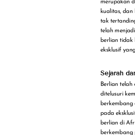
merupakan de
kualitas, dan
tak tertandin
telah menjad
berlian tida
eksklusif yan
Sejarah da
Berlian tela
ditelusuri k
berkembang d
pada eksklus
berlian di Af
berkembang pe