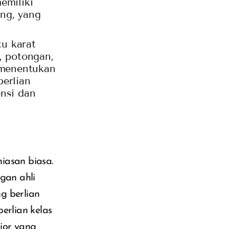
emiliki
ing, yang
tu karat
, potongan,
 menentukan
berlian
nsi dan
hiasan biasa.
gan ahli
 berlian
rlian kelas
rior yang