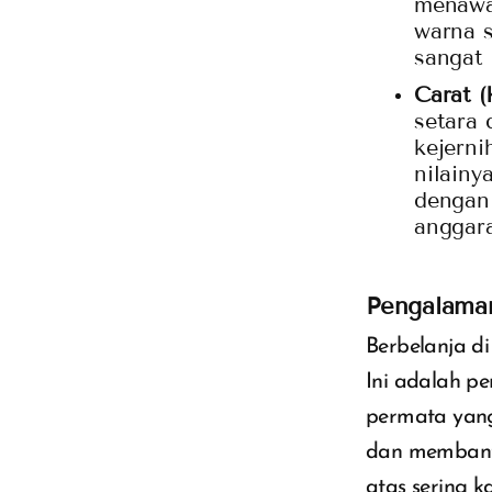
menawar
warna s
sangat 
Carat (
setara 
kejerni
nilainy
dengan
anggar
Pengalaman
Berbelanja di
Ini adalah pe
permata yan
dan membantu
atas sering k