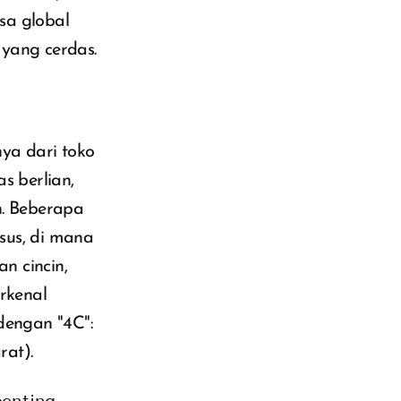
sa global
yang cerdas.
ya dari toko
as berlian,
n. Beberapa
sus, di mana
n cincin,
rkenal
dengan "4C":
rat).