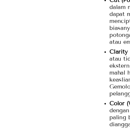
Cut (P
dalam m
dapat m
mencip
biasan
potonga
atau em
Clarity
atau ti
ekstern
mahal h
keaslia
Gemolog
pelangg
Color 
dengan
paling 
diangga