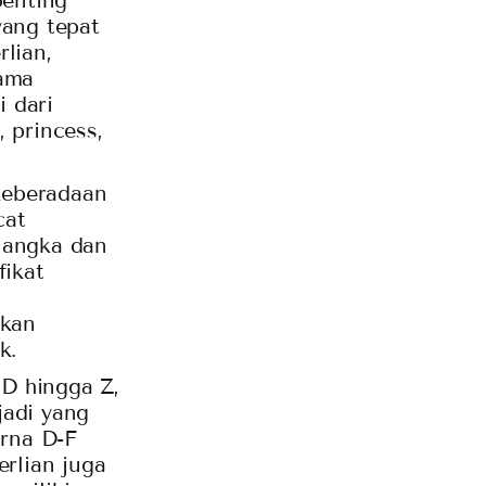
penting
yang tepat
lian,
nama
 dari
 princess,
keberadaan
cat
 langka dan
fikat
ikan
k.
 D hingga Z,
jadi yang
arna D-F
rlian juga