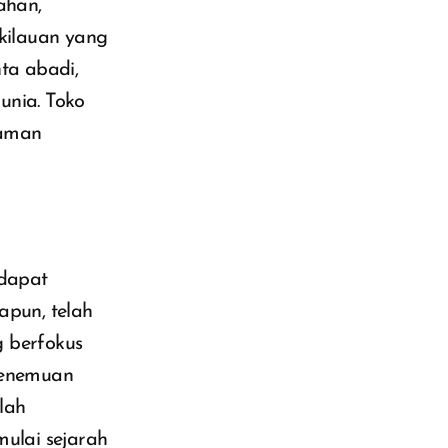
ahan,
 kilauan yang
ta abadi,
unia. Toko
laman
 dapat
apun, telah
g berfokus
 penemuan
elah
mulai sejarah