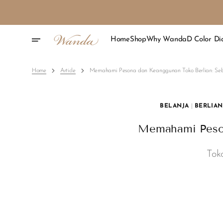
Skip
To
Content
Home
Shop
Why Wanda
D Color D
Home
Article
Memahami Pesona dan Keanggunan Toko Berlian: Se
BELANJA
|
BERLIAN
Memahami Peson
Tok