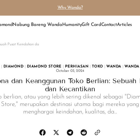
Why Wanda?
iamond
Nabung Bareng Wanda
Humanity
Gift Card
Contact
Articles
buah Pusat Keindahan da
|
DIAMOND
|
DIAMOND STORE
|
PERHIASAN
|
TOKO
|
WANDA
|
WANDA
October 03, 2024
a dan Keanggunan Toko Berlian: Sebuah 
dan Kecantikan
o berlian, atau yang lebih sering dikenal sebagai "Dia
Store," merupakan destinasi utama bagi mereka yang
menghargai keindahan, kualitas, da...