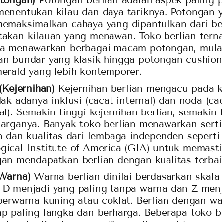
otongan)
Potongan berlian adalah aspek paling 
enentukan kilau dan daya tariknya. Potongan 
emaksimalkan cahaya yang dipantulkan dari ber
takan kilauan yang menawan. Toko berlian ter
ya menawarkan berbagai macam potongan, mulai
n bundar yang klasik hingga potongan cushion,
erald yang lebih kontemporer.
 (Kejernihan)
Kejernihan berlian mengacu pada 
dak adanya inklusi (cacat internal) dan noda (ca
al). Semakin tinggi kejernihan berlian, semakin
arganya. Banyak toko berlian menawarkan serti
n dan kualitas dari lembaga independen seperti
ical Institute of America (GIA) untuk memast
an mendapatkan berlian dengan kualitas terbai
(Warna)
Warna berlian dinilai berdasarkan skala
 D menjadi yang paling tanpa warna dan Z men
berwarna kuning atau coklat. Berlian dengan w
p paling langka dan berharga. Beberapa toko be