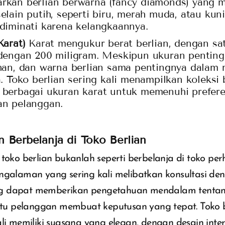
kan berlian berwarna (fancy diamonds) yang m
elain putih, seperti biru, merah muda, atau kun
diminati karena kelangkaannya.
Karat)
Karat mengukur berat berlian, dengan sa
dengan 200 miligram. Meskipun ukuran penting
han, dan warna berlian sama pentingnya dalam
a. Toko berlian sering kali menampilkan koleksi 
 berbagai ukuran karat untuk memenuhi prefere
an pelanggan.
 Berbelanja di Toko Berlian
 toko berlian bukanlah seperti berbelanja di toko per
ngalaman yang sering kali melibatkan konsultasi den
g dapat memberikan pengetahuan mendalam tentang
 pelanggan membuat keputusan yang tepat. Toko be
ali memiliki suasana yang elegan, dengan desain inte