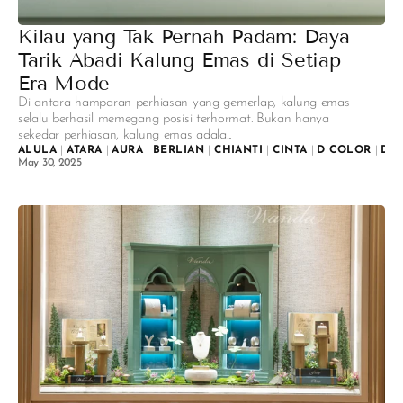
Kilau yang Tak Pernah Padam: Daya
Tarik Abadi Kalung Emas di Setiap
Era Mode
Di antara hamparan perhiasan yang gemerlap, kalung emas
selalu berhasil memegang posisi terhormat. Bukan hanya
sekedar perhiasan, kalung emas adala...
ALULA
|
ATARA
|
AURA
|
BERLIAN
|
CHIANTI
|
CINTA
|
D COLOR
|
DI
May 30, 2025