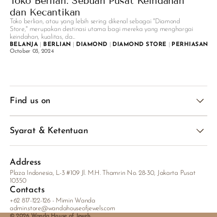
Toko Berlian: Sebuah Pusat Keindahan
dan Kecantikan
Toko berlian, atau yang lebih sering dikenal sebagai "Diamond
Store," merupakan destinasi utama bagi mereka yang menghargai
keindahan, kualitas, da...
BELANJA
|
BERLIAN
|
DIAMOND
|
DIAMOND STORE
|
PERHIASAN
|
October 03, 2024
Find us on
Syarat & Ketentuan
Address
Plaza Indonesia, L-3 #109 Jl. M.H. Thamrin No. 28-30, Jakarta Pusat
10350
Contacts
+62 817-122-126 - Mimin Wanda
admin.store@wandahouseofjewels.com
© 2026
Wanda House of Jewels
.