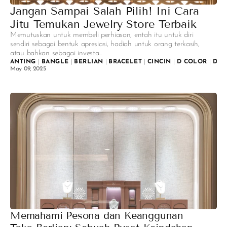
Jangan Sampai Salah Pilih! Ini Cara
Jitu Temukan Jewelry Store Terbaik
Memutuskan untuk membeli perhiasan, entah itu untuk diri
sendiri sebagai bentuk apresiasi, hadiah untuk orang terkasih,
atau bahkan sebagai investa...
ANTING
|
BANGLE
|
BERLIAN
|
BRACELET
|
CINCIN
|
D COLOR
|
DIA
May 09, 2025
Memahami Pesona dan Keanggunan